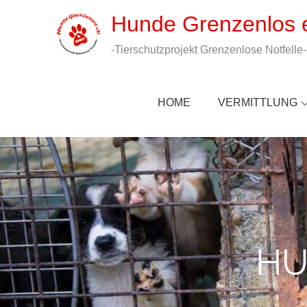
Skip
Hunde Grenzenlos e
to
content
-Tierschutzprojekt Grenzenlose Notfelle-
HOME
VERMITTLUNG
HU